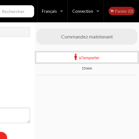
Panier (0)
echercher
Français
Connection
Français
Inscription
Commandez maintenant
English
à l'emporter
15 min