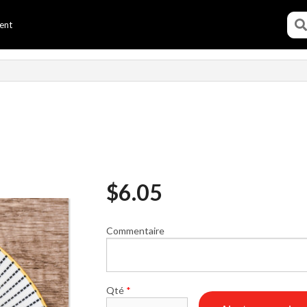
ent
R
$
6.05
Commentaire
Qté
*