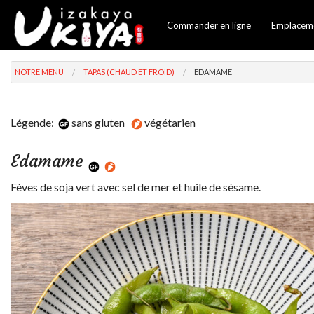
Commander en ligne
Emplacem
NOTRE MENU
TAPAS (CHAUD ET FROID)
EDAMAME
Légende:
sans gluten
végétarien
Edamame
Fèves de soja vert avec sel de mer et huile de sésame.