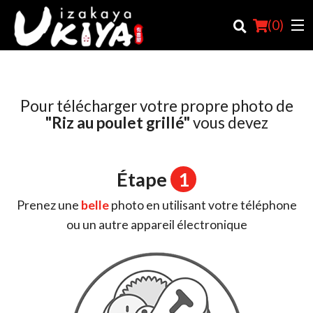
(
0
)
Pour télécharger votre propre photo de
Commander en ligne
"Riz au poulet grillé"
vous devez
Emplacement
Étape
1
Français
Prenez une
belle
photo en utilisant votre téléphone
Connection
ou un autre appareil électronique
Inscription
Panier (0)