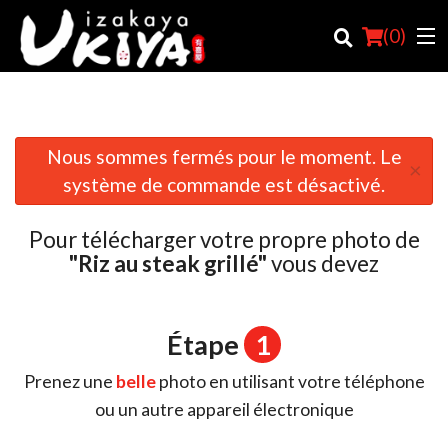
(
0
)
Nous sommes fermés pour le moment. Le
×
Commander en ligne
système de commande est désactivé.
Emplacement
Pour télécharger votre propre photo de
Français
"Riz au steak grillé"
vous devez
Connection
Étape
1
Inscription
Prenez une
belle
photo en utilisant votre téléphone
Panier (0)
ou un autre appareil électronique