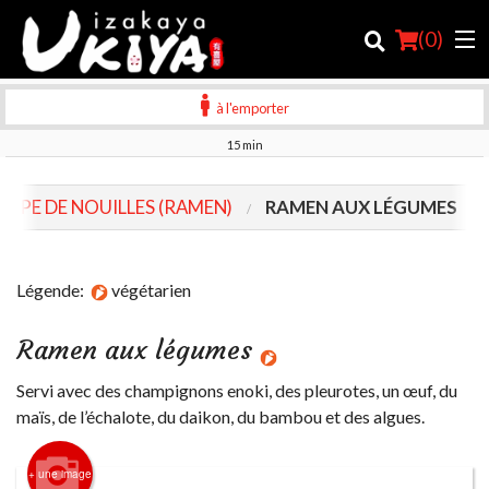
(
0
)
à l'emporter
15 min
Commander en ligne
OUPE DE NOUILLES (RAMEN)
RAMEN AUX LÉGUMES
Emplacement
Français
Légende:
végétarien
Connection
Ramen aux légumes
Inscription
Servi avec des champignons enoki, des pleurotes, un œuf, du
maïs, de l’échalote, du daikon, du bambou et des algues.
Panier (0)
+ une image